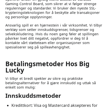
Gaming Control Board, som sikrer at vi følger strenge
reguleringer og standarder. Vi bruker den nyeste SSL-
krypteringsteknologien for å beskytte alle transaksjoner
og personlige opplysninger.
Ansvarlig spill er en hjørnestein i vår virksomhet. Vi tilbyr
verktøy som setter innskuddsgrenser, tidsgrenser og
selvekskludering. Hvis du noen gang føler at spillingen
påvirker livet ditt negativt, oppfordrer vi deg til å
kontakte vårt støtteteam eller organisasjoner som
spesialiserer seg på spilleavhengighet.
Betalingsmetoder Hos Big
Lucky
Vi tilbyr et bredt spekter av sikre og praktiske
betalingsalternativer for å gjøre innskudd og uttak så
enkelt som mulig:
Innskuddsmetoder
Kredittkort: Visa og Mastercard aksepteres for