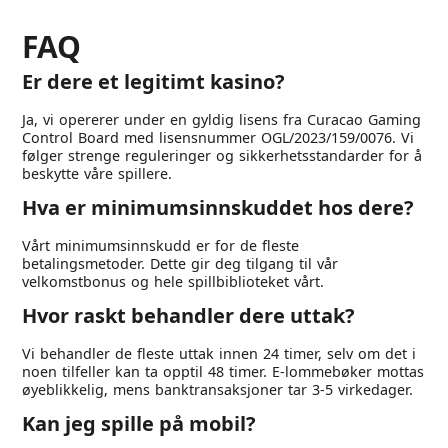
FAQ
Er dere et legitimt kasino?
Ja, vi opererer under en gyldig lisens fra Curacao Gaming
Control Board med lisensnummer OGL/2023/159/0076. Vi
følger strenge reguleringer og sikkerhetsstandarder for å
beskytte våre spillere.
Hva er minimumsinnskuddet hos dere?
Vårt minimumsinnskudd er for de fleste
betalingsmetoder. Dette gir deg tilgang til vår
velkomstbonus og hele spillbiblioteket vårt.
Hvor raskt behandler dere uttak?
Vi behandler de fleste uttak innen 24 timer, selv om det i
noen tilfeller kan ta opptil 48 timer. E-lommebøker mottas
øyeblikkelig, mens banktransaksjoner tar 3-5 virkedager.
Kan jeg spille på mobil?