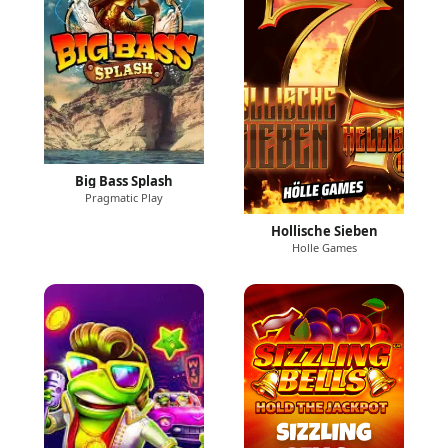
Big Bass Splash
Pragmatic Play
Hollische Sieben
Holle Games