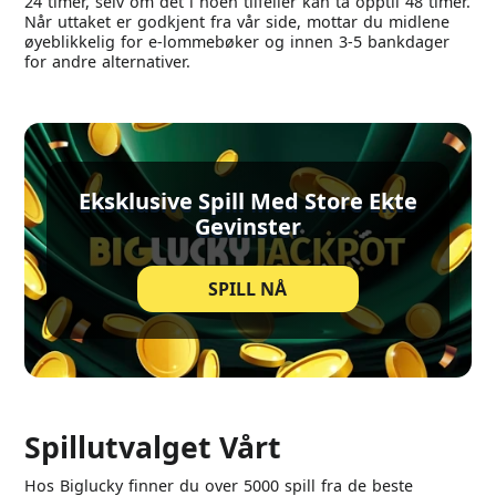
24 timer, selv om det i noen tilfeller kan ta opptil 48 timer.
Når uttaket er godkjent fra vår side, mottar du midlene
øyeblikkelig for e-lommebøker og innen 3-5 bankdager
for andre alternativer.
Eksklusive Spill Med Store Ekte
Gevinster
SPILL NÅ
Spillutvalget Vårt
Hos Biglucky finner du over 5000 spill fra de beste