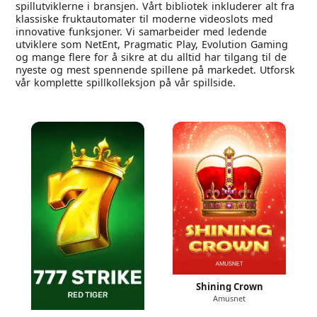
spillutviklerne i bransjen. Vårt bibliotek inkluderer alt fra
klassiske fruktautomater til moderne videoslots med
innovative funksjoner. Vi samarbeider med ledende
utviklere som NetEnt, Pragmatic Play, Evolution Gaming
og mange flere for å sikre at du alltid har tilgang til de
nyeste og mest spennende spillene på markedet. Utforsk
vår komplette spillkolleksjon på vår spillside.
Shining Crown
Amusnet