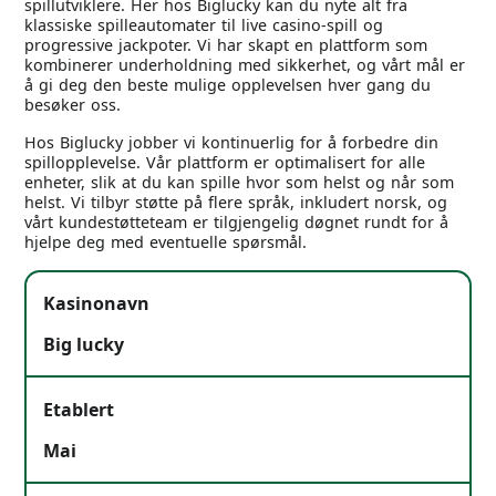
spillutviklere. Her hos Biglucky kan du nyte alt fra
klassiske spilleautomater til live casino-spill og
progressive jackpoter. Vi har skapt en plattform som
kombinerer underholdning med sikkerhet, og vårt mål er
å gi deg den beste mulige opplevelsen hver gang du
besøker oss.
Hos Biglucky jobber vi kontinuerlig for å forbedre din
spillopplevelse. Vår plattform er optimalisert for alle
enheter, slik at du kan spille hvor som helst og når som
helst. Vi tilbyr støtte på flere språk, inkludert norsk, og
vårt kundestøtteteam er tilgjengelig døgnet rundt for å
hjelpe deg med eventuelle spørsmål.
Kasinonavn
Big lucky
Etablert
Mai