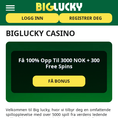
LOGG INN
REGISTRER DEG
BIGLUCKY CASINO
Få 100% Opp Til 3000 NOK + 300
Free Spins
FÅ BONUS
Velkommen til Big lucky, hvor vi tilbyr deg en omfattende
spillopplevelse med over 5000 spill fra verdens ledende