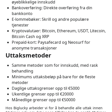
øyeblikkelige innskudd
Bankoverføring: Direkte overføring fra din
bankkonto
E-lommebøker: Skrill og andre populære
tjenester
Kryptovalutaer: Bitcoin, Ethereum, USDT, Litecoin,
Bitcoin Cash og XRP
Prepaid-kort: Paysafecard og Neosurf for
anonyme transaksjoner
Uttaksmetoder
Samme metoder som for innskudd, med rask
behandling
Minimums uttaksbeløp på bare for de fleste
metoder
Daglige uttaksgrenser opp til €5000
Ukentlige grenser opp til €20000
Månedlige grenser opp til €50000
Hos Biglucky arbeider vi for å behandle alle uttak innen